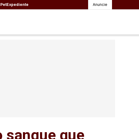
l
Pet
Expediente
Anuncie
no sangue que