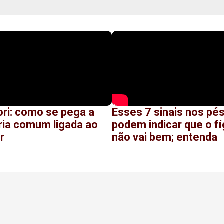
ori: como se pega a
Esses 7 sinais nos pé
ria comum ligada ao
podem indicar que o f
r
não vai bem; entenda