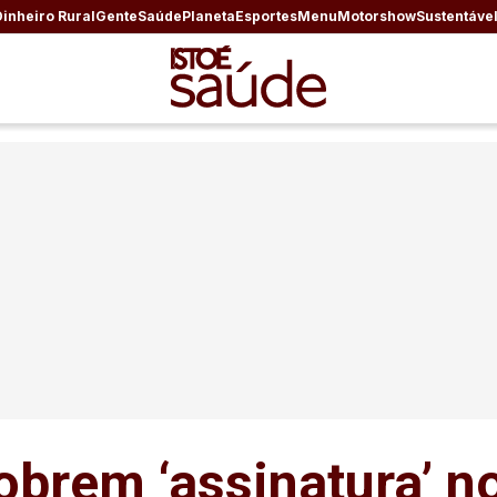
Dinheiro Rural
Gente
Saúde
Planeta
Esportes
Menu
Motorshow
Sustentáve
obrem ‘assinatura’ 