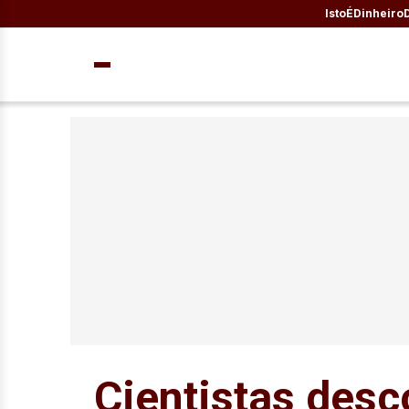
IstoÉ
Dinheiro
Cientistas desc