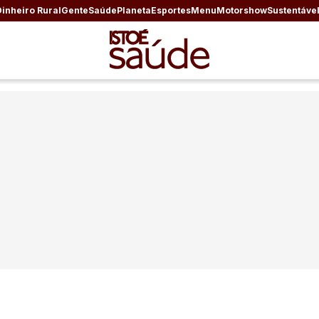
Dinheiro Rural
Gente
Saúde
Planeta
Esportes
Menu
Motorshow
Sustentáve