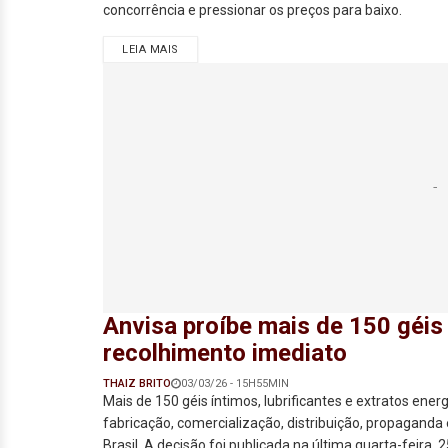
concorrência e pressionar os preços para baixo.
LEIA MAIS
Anvisa proíbe mais de 150 géis 
recolhimento imediato
THAIZ BRITO
03/03/26 - 15H55MIN
Mais de 150 géis íntimos, lubrificantes e extratos ener
fabricação, comercialização, distribuição, propaganda 
Brasil. A decisão foi publicada na última quarta-feira, 25