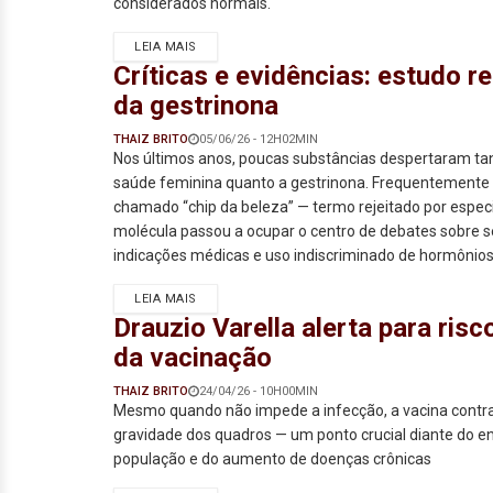
considerados normais.
LEIA MAIS
Críticas e evidências: estudo 
da gestrinona
THAIZ BRITO
05/06/26 - 12H02MIN
Nos últimos anos, poucas substâncias despertaram ta
saúde feminina quanto a gestrinona. Frequentemente
chamado “chip da beleza” — termo rejeitado por especi
molécula passou a ocupar o centro de debates sobre 
indicações médicas e uso indiscriminado de hormônio
LEIA MAIS
Drauzio Varella alerta para ris
da vacinação
THAIZ BRITO
24/04/26 - 10H00MIN
Mesmo quando não impede a infecção, a vacina contra
gravidade dos quadros — um ponto crucial diante do 
população e do aumento de doenças crônicas