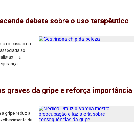
reacende debate sobre o uso terapêutico
nta discussão na
 associada ao
alistas — a
segurança,
s
cos graves da gripe e reforça importância
 a gripe reduz a
envelhecimento da