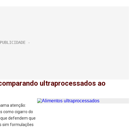
á comparando ultraprocessados ao
chama atenção:
is como cigarro do
s que defendem que
as sim formulações