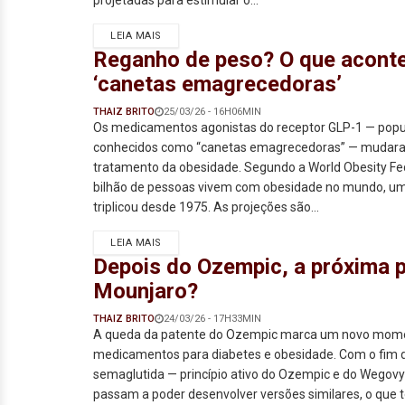
projetadas para estimular o...
LEIA MAIS
Reganho de peso? O que aconte
‘canetas emagrecedoras’
THAIZ BRITO
25/03/26 - 16H06MIN
Os medicamentos agonistas do receptor GLP-1 — pop
conhecidos como “canetas emagrecedoras” — mudar
tratamento da obesidade. Segundo a World Obesity Fed
bilhão de pessoas vivem com obesidade no mundo, um
triplicou desde 1975. As projeções são...
LEIA MAIS
Depois do Ozempic, a próxima p
Mounjaro?
THAIZ BRITO
24/03/26 - 17H33MIN
A queda da patente do Ozempic marca um novo mom
medicamentos para diabetes e obesidade. Com o fim d
semaglutida — princípio ativo do Ozempic e do Wegov
passam a poder desenvolver versões similares, o que 