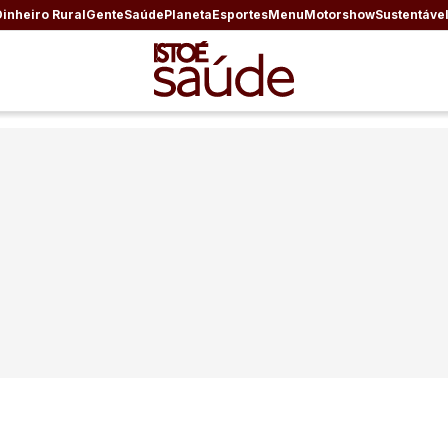
Dinheiro Rural
Gente
Saúde
Planeta
Esportes
Menu
Motorshow
Sustentáve