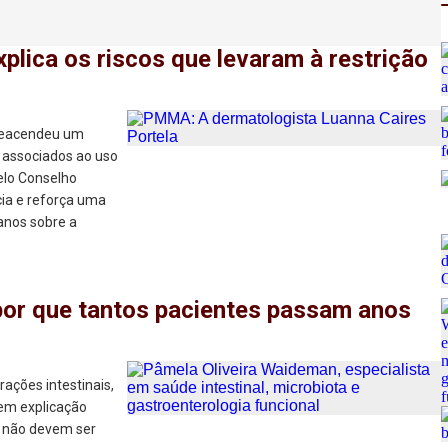
plica os riscos que levaram à restrição
 reacendeu um
s associados ao uso
elo Conselho
cia e reforça uma
anos sobre a
 por que tantos pacientes passam anos
rações intestinais,
em explicação
 não devem ser