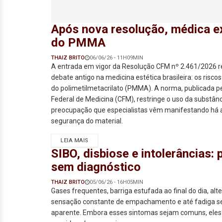
Após nova resolução, médica ex
do PMMA
THAIZ BRITO
06/06/26 - 11H09MIN
A entrada em vigor da Resolução CFM nº 2.461/2026
debate antigo na medicina estética brasileira: os risco
do polimetilmetacrilato (PMMA). A norma, publicada p
Federal de Medicina (CFM), restringe o uso da substân
preocupação que especialistas vêm manifestando há 
segurança do material.
LEIA MAIS
SIBO, disbiose e intolerâncias:
sem diagnóstico
THAIZ BRITO
05/06/26 - 16H05MIN
Gases frequentes, barriga estufada ao final do dia, alte
sensação constante de empachamento e até fadiga s
aparente. Embora esses sintomas sejam comuns, eles