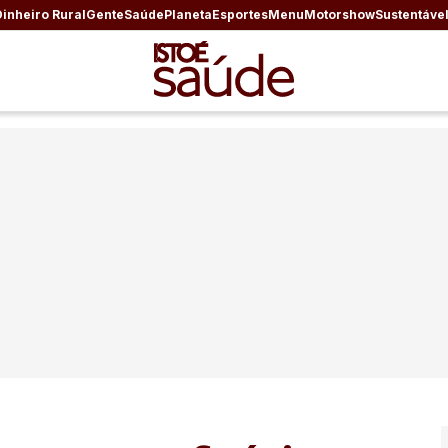
Dinheiro Rural
Gente
Saúde
Planeta
Esportes
Menu
Motorshow
Sustentáve