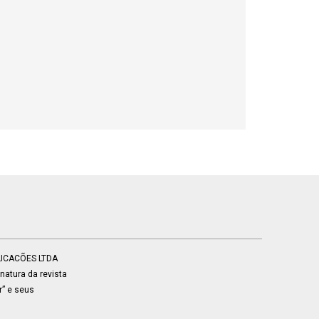
BLICACÕES LTDA
atura da revista
r” e seus