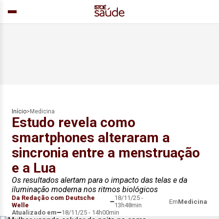
Início
>
Medicina
Estudo revela como
smartphones alteraram a
sincronia entre a menstruação
e a Lua
Os resultados alertam para o impacto das telas e da
iluminação moderna nos ritmos biológicos
Da Redação com Deutsche
18/11/25 -
Em
Medicina
Welle
13h48min
Atualizado em
18/11/25 - 14h00min