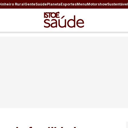
Dinheiro Rural
Gente
Saúde
Planeta
Esportes
Menu
Motorshow
Sustentáve