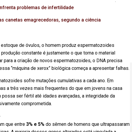
frenta problemas de infertilidade
das canetas emagrecedoras, segundo a ciência
eu estoque de óvulos, o homem produz espermatozoides
 produção constante é justamente o que torna o material
ular para a criação de novos espermatozoides, o DNA precisa
essa “máquina de xerox” biológica começa a apresentar falhas.
atozoides sofre mutações cumulativas a cada ano. Em
as a três vezes mais frequentes do que em jovens na casa
possa ser fértil até idades avançadas, a integridade da
ssivamente comprometida.
+
mam que entre
3% e 5%
do sêmen de homens que ultrapassaram
cas. A maioria desses genes alterados está vinculada a