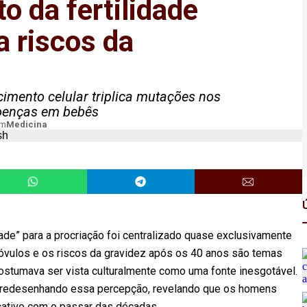
o da fertilidade
a riscos da
imento celular triplica mutações nos
doenças em bebês
m
Medicina
ade” para a procriação foi centralizado quase exclusivamente
óvulos e os riscos da gravidez após os 40 anos são temas
costumava ser vista culturalmente como uma fonte inesgotável.
á redesenhando essa percepção, revelando que os homens
icativo com o passar das décadas.