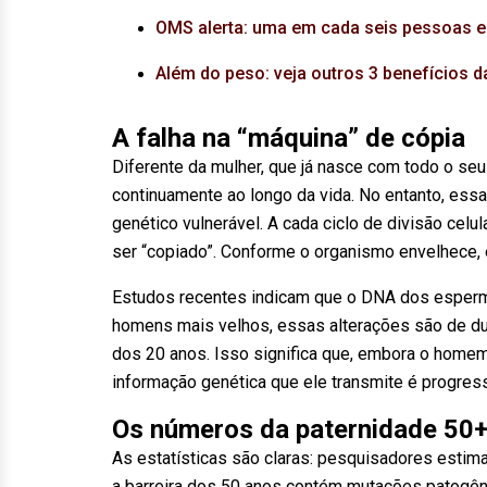
OMS alerta: uma em cada seis pessoas en
Além do peso: veja outros 3 benefícios 
A falha na “máquina” de cópia
Diferente da mulher, que já nasce com todo o s
continuamente ao longo da vida. No entanto, essa
genético vulnerável. A cada ciclo de divisão cel
ser “copiado”. Conforme o organismo envelhece, 
Estudos recentes indicam que o DNA dos esperm
homens mais velhos, essas alterações são de du
dos 20 anos. Isso significa que, embora o homem 
informação genética que ele transmite é progre
Os números da paternidade 50
As estatísticas são claras: pesquisadores esti
a barreira dos 50 anos contém mutações patogêni