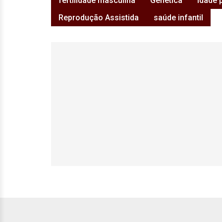
fertilidade masculina
Genética
Idade 
Reprodução Assistida
saúde infantil