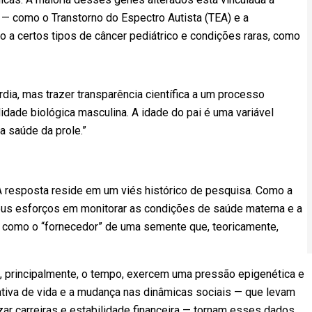
— como o Transtorno do Espectro Autista (TEA) e a
 a certos tipos de câncer pediátrico e condições raras, como
rdia, mas trazer transparência científica a um processo
idade biológica masculina. A idade do pai é uma variável
a saúde da prole.”
A resposta reside em um viés histórico de pesquisa. Como a
seus esforços em monitorar as condições de saúde materna e a
 como o “fornecedor” de uma semente que, teoricamente,
e, principalmente, o tempo, exercem uma pressão epigenética e
tiva de vida e a mudança nas dinâmicas sociais — que levam
izar carreiras e estabilidade financeira — tornam esses dados