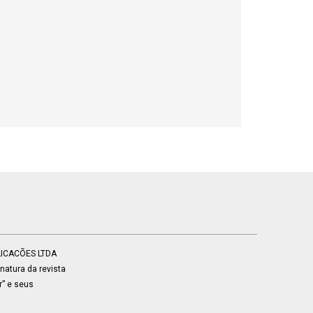
BLICACÕES LTDA
atura da revista
r” e seus