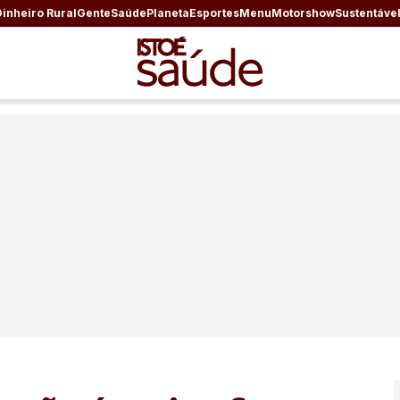
Dinheiro Rural
Gente
Saúde
Planeta
Esportes
Menu
Motorshow
Sustentáve