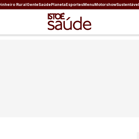
Dinheiro Rural
Gente
Saúde
Planeta
Esportes
Menu
Motorshow
Sustentáve