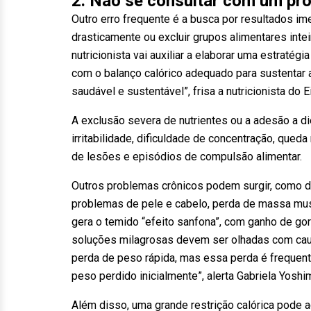
2. Não se consultar com um pro
Outro erro frequente é a busca por resultados i
drasticamente ou excluir grupos alimentares intei
nutricionista vai auxiliar a elaborar uma estraté
com o balanço calórico adequado para sustentar 
saudável e sustentável”, frisa a nutricionista do E
A exclusão severa de nutrientes ou a adesão a 
irritabilidade, dificuldade de concentração, que
de lesões e episódios de compulsão alimentar.
Outros problemas crônicos podem surgir, como de
problemas de pele e cabelo, perda de massa mus
gera o temido “efeito sanfona”, com ganho de go
soluções milagrosas devem ser olhadas com caut
perda de peso rápida, mas essa perda é frequen
peso perdido inicialmente”, alerta Gabriela Yoshi
Além disso, uma grande restrição calórica pode