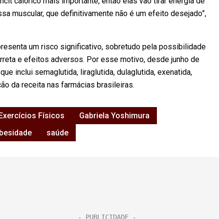
it calórico mais importante, então elas vão tirar energia de
a muscular, que definitivamente não é um efeito desejado”,
enta um risco significativo, sobretudo pela possibilidade
rreta e efeitos adversos. Por esse motivo, desde junho de
inclui semaglutida, liraglutida, dulaglutida, exenatida,
ção da receita nas farmácias brasileiras.
Exercícios Físicos
Gabriela Yoshimura
besidade
saúde