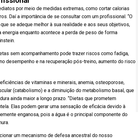
fissional
mediatos por meio de medidas extremas, como cortar calorias
ros. Daí a importância de se consultar com um profissional. “O
gia que se adeque melhor à sua realidade e aos seus objetivos,
a energia enquanto acontece a perda de peso de forma
instein.
dietas sem acompanhamento pode trazer riscos como fadiga,
da no desempenho e na recuperação pós-treino, aumento do risco
ficiências de vitaminas e minerais, anemia, osteoporose,
cular (catabolismo) e a diminuição do metabolismo basal, que
rdura ainda maior a longo prazo. “Dietas que prometem
ela. Elas podem gerar uma sensação de eficácia devido à
temente enganosa, pois a água é o principal componente do
mura.
 acionar um mecanismo de defesa ancestral do nosso