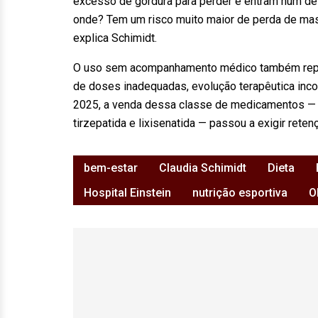
excesso de gordura para perder e entram num défic
onde? Tem um risco muito maior de perda de mass
explica Schimidt.
O uso sem acompanhamento médico também repres
de doses inadequadas, evolução terapêutica inco
2025, a venda dessa classe de medicamentos — que 
tirzepatida e lixisenatida — passou a exigir reten
bem-estar
Claudia Schimidt
Dieta
Hospital Einstein
nutrição esportiva
O