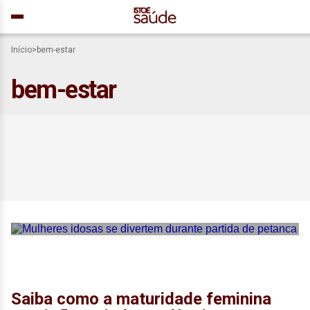
Início
>
bem-estar
bem-estar
Longevidade: saiba qual é o
fator que importa mais do
que malhar ou comer bem
Saiba como a maturidade feminina