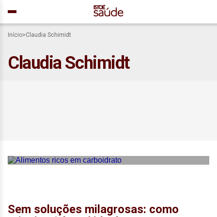
Início
>
Claudia Schimidt
Claudia Schimidt
Veja como o consumo
equilibrado de carboidratos
à noite auxilia no controle
glicêmico
Sem soluções milagrosas: como