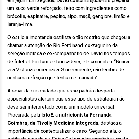
em jejum. Em seguida, David costuma ajudá-la a preparar
um suco verde reforçado, feito com ingredientes como
brócolis, espinafre, pepino, aipo, maçã, gengibre, limão e
laranja-lima.
O estilo alimentar da estilista é tão restrito que chegou a
chamar a atenção de Rio Ferdinand, ex-zagueiro da
seleção inglesa e ex-companheiro de David nos tempos
de futebol. Em tom de brincadeira, ele comentou: “Nunca
vi a Victoria comer nada. Sinceramente, não lembro de
nenhuma refeição que tenha me marcado”.
Apesar da curiosidade que esse padrão desperta,
especialistas alertam que esse tipo de estratégia não
deve ser interpretado como um modelo universal.
Procurada pela
IstoÉ
, a
nutricionista Fernanda
Coimbra, da Tivolly Medicina Integrada
, destaca a
importância de contextualizar o caso. Segundo ela, o